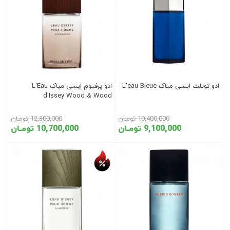
ادو تویلت ایسی میاک L'eau Bleue
ادو پرفیوم ایسی میاک L'Eau
d'Issey Wood & Wood
10,400,000 تومـان
12,300,000 تومـان
9,100,000 تومـان
10,700,000 تومـان
تخفیف روز