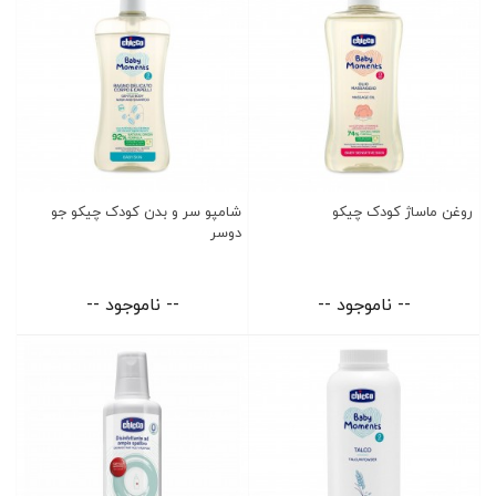
روغن ماساژ کودک چیکو
شامپو سر و بدن کودک چیکو جو
دوسر
-- ناموجود --
-- ناموجود --