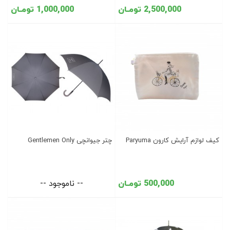
2,500,000 تومـان
1,000,000 تومـان
کیف لوازم آرایش کارون Paryuma
چتر جیوانچی Gentlemen Only
500,000 تومـان
-- ناموجود --