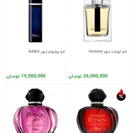
ادو تویلت دیور Homme
ادو پرفیوم دیور Addict
24,000,000 تومـان
19,000,000 تومـان
تخفیف روز