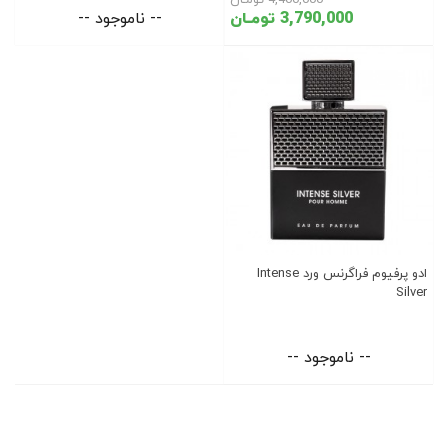
4,400,000 تومـان
3,790,000 تومـان
-- ناموجود --
ادو پرفیوم فراگرنس ورد Intense
Silver
-- ناموجود --