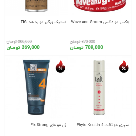
واکس مو داکس Wave and Groom
استیک وزگیر مو بد هد TIGI
870,000 تومـان
300,000 تومـان
709,000 تومـان
269,000 تومـان
تخفیف روز
تخفیف روز
اسپری مو تافت Phyto Keratin 4
ژل مو مای Fix Strong