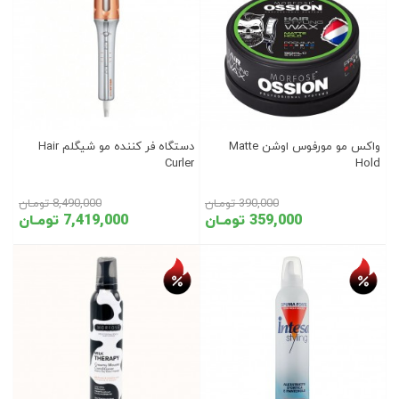
واکس مو مورفوس اوشن Matte
دستگاه فر کننده مو شیگلم Hair
Curler
Hold
390,000 تومـان
8,490,000 تومـان
359,000 تومـان
7,419,000 تومـان
تخفیف روز
تخفیف روز