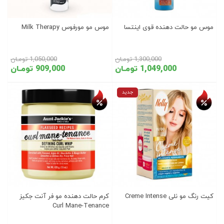
موس مو حالت دهنده قوی اینتسا
موس مو مورفوس Milk Therapy
1,300,000 تومـان
1,050,000 تومـان
1,049,000 تومـان
909,000 تومـان
تخفیف روز
تخفیف روز
جدید
کیت رنگ مو نلی Creme Intense
کرم حالت دهنده مو فر آنت جکیز
Curl Mane-Tenance