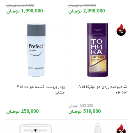
2,400,000 تومـان
2,250,000 تومـان
2,090,000 تومـان
1,990,000 تومـان
تخفیف روز
شامپو ضد زردی مو تونیکا Anti
پودر پرپشت کننده مو Prefect
Yellow
مشکی
600,000 تومـان
519,000 تومـان
250,000 تومـان
تخفیف روز