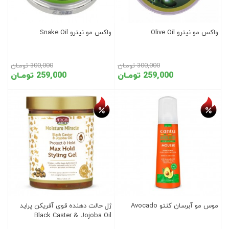
واکس مو نیترو Olive Oil
واکس مو نیترو Snake Oil
300,000 تومـان
300,000 تومـان
259,000 تومـان
259,000 تومـان
تخفیف روز
تخفیف روز
موس مو آبرسان کنتو Avocado
ژل حالت دهنده قوی آفریکن پراید
Black Caster & Jojoba Oil