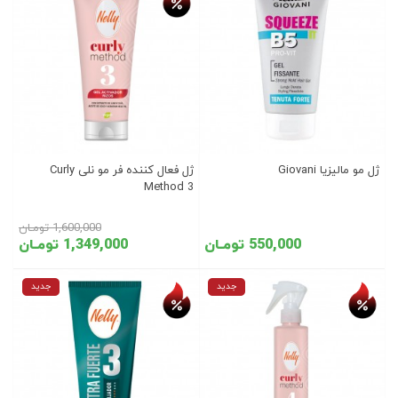
ژل مو مالیزیا Giovani
ژل فعال کننده فر مو نلی Curly
Method 3
1,600,000 تومـان
550,000 تومـان
1,349,000 تومـان
تخفیف روز
تخفیف روز
جدید
جدید