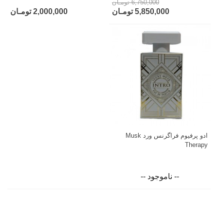
6,750,000 تومـان
5,850,000 تومـان
2,000,000 تومـان
ادو پرفیوم فراگرنس ورد Musk
Therapy
-- ناموجود --