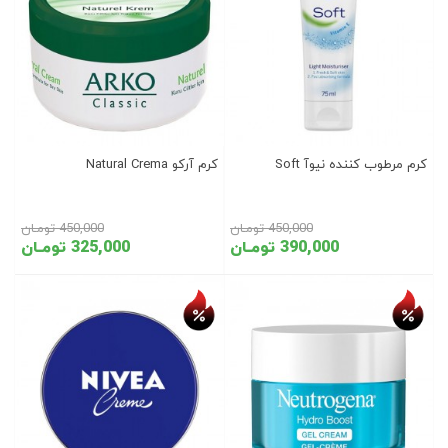
کرم مرطوب کننده نیوآ Soft
کرم آرکو Natural Crema
450,000 تومـان
450,000 تومـان
390,000 تومـان
325,000 تومـان
تخفیف روز
تخفیف روز