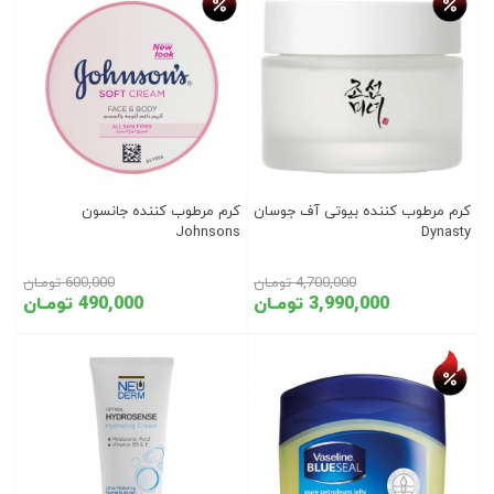
کرم مرطوب کننده بیوتی آف جوسان
کرم مرطوب کننده جانسون
Johnsons
Dynasty
4,700,000 تومـان
600,000 تومـان
3,990,000 تومـان
490,000 تومـان
تخفیف روز