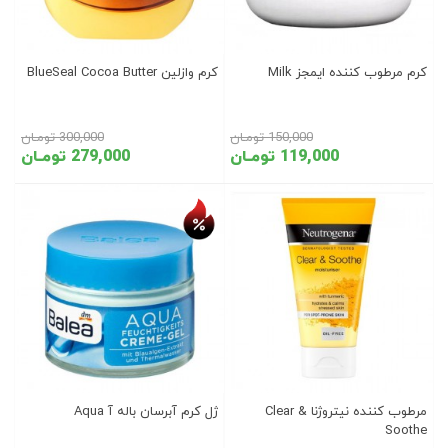
کرم مرطوب کننده ایمجز Milk
کرم وازلین BlueSeal Cocoa Butter
150,000 تومـان
300,000 تومـان
119,000 تومـان
279,000 تومـان
تخفیف روز
مرطوب کننده نیتروژنا Clear &
ژل کرم آبرسان باله آ Aqua
Soothe