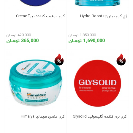
ژل کرم نیتروژنا Hydro Boost
کرم مرطوب کننده نیوآ Creme
1,850,000 تومـان
420,000 تومـان
1,690,000 تومـان
365,000 تومـان
تخفیف روز
تخفیف روز
کرم نرم کننده گلیسولید Glysolid
کرم مغذی هیمالیا Himalya