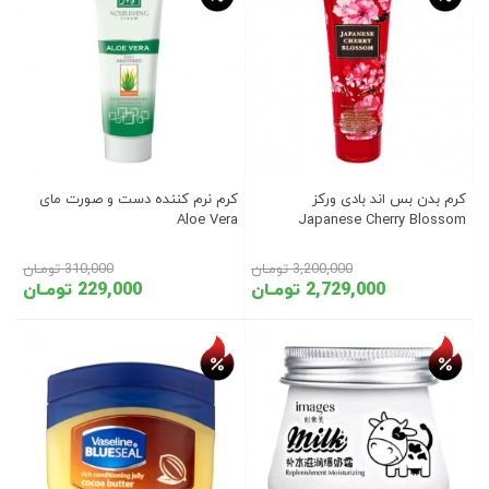
کرم بدن بس اند بادی ورکز
کرم نرم کننده دست و صورت مای
Aloe Vera
Japanese Cherry Blossom
3,200,000 تومـان
310,000 تومـان
2,729,000 تومـان
229,000 تومـان
تخفیف روز
تخفیف روز