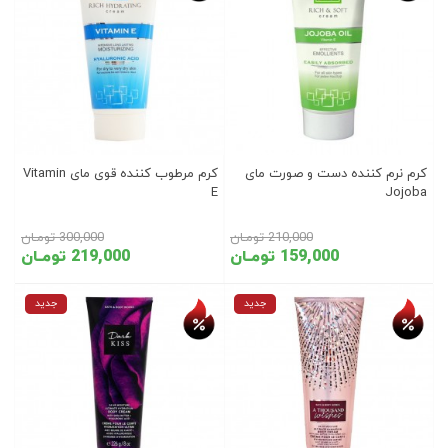
کرم نرم کننده دست و صورت مای
کرم مرطوب کننده قوی مای Vitamin
E
Jojoba
210,000 تومـان
300,000 تومـان
159,000 تومـان
219,000 تومـان
تخفیف روز
تخفیف روز
جدید
جدید