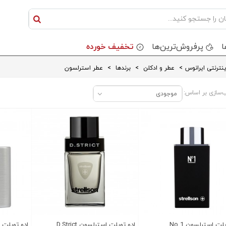
ا
پرفروش‌ترین‌ها
تخفیف خورده
نترنتی ایرانوس
>
عطر و ادکلن
>
برندها
>
عطر استرلسون
‌سازی بر اساس:
موجودی
لت استرلسون No 1
ادو تویلت استرلسون D.Strict
ادو تویلت است