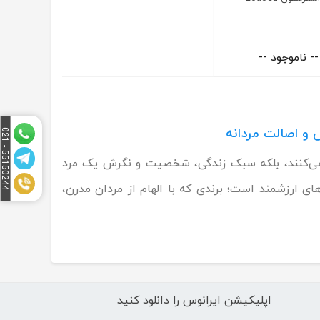
-- ناموجود --
5
1
5
0
2
4
4
-
0
2
5
1
ه نمی‌کنند، بلکه سبک زندگی، شخصیت و نگرش یک مرد
 استرلسون Strellson یکی از همین نام‌های ارزشمند است؛ برندی که با الهام از مردان مدرن،
اپلیکیشن ایرانوس را دانلود کنید