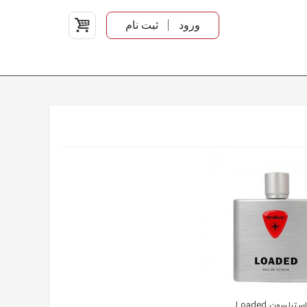
ورود
ثبت نام
رلسون Loaded