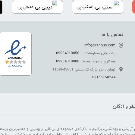
اسنپ‌پی
دیجی‌پی
تماس با ما
info@iranous.com
پشتیبانی سفارشات:
09904010050
همکاری و خرید عمده:
09904010080
تهران ، بازار بزرگ کد پستی 1169645651
02155150244
ر و ادکلن
رایشی و بهداشتی، برآنیم تا با ارائه‌ی مجموعه‌ای بی‌نظیر از بهترین و معتبرترین برندهای
مین‌شده را گردآوری کرده‌ایم تا شما با اطمینان خاطر، به هرآنچه برای درخشش و مراقبت