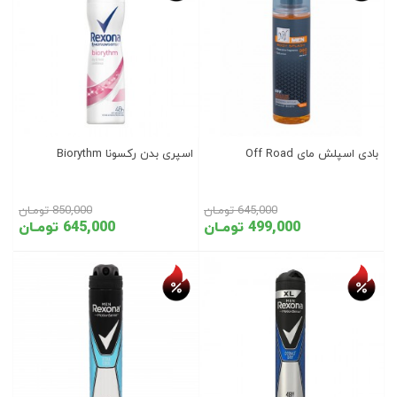
بادی اسپلش مای Off Road
اسپری بدن رکسونا Biorythm
645,000 تومـان
850,000 تومـان
499,000 تومـان
645,000 تومـان
تخفیف روز
تخفیف روز