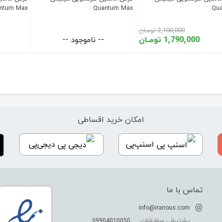
Qu
Quantum Max
Quantum Max با رای
2,100,000 تومـان
1,790,000 تومـان
-- ناموجود --
امکان خرید اقساطی
اسنپ‌پی
دیجی‌پی
تماس با ما
info@iranous.com
پشتیبانی سفارشات:
09904010050