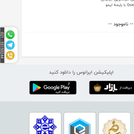
حه لیمو
-- ناموجود --
5
1
5
0
2
4
4
-
0
2
5
1
اپلیکیشن ایرانوس را دانلود کنید