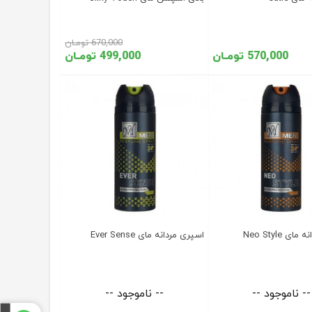
670,000 تومـان
570,000 تومـان
499,000 تومـان
ی Neo Style
اسپری مردانه مای Ever Sense
-- ناموجود --
-- ناموجود --