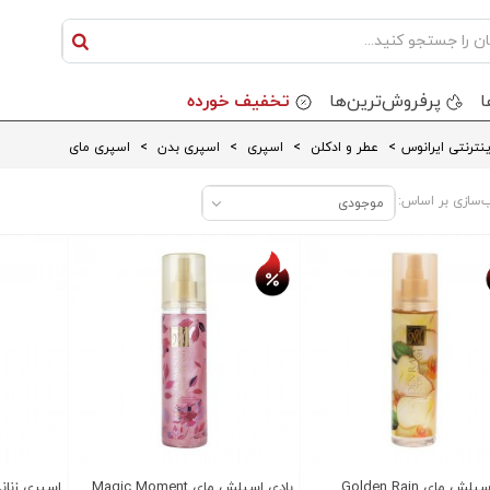
ا
پرفروش‌ترین‌ها
تخفیف خورده
نترنتی ایرانوس
>
عطر و ادکلن
>
اسپری
>
اسپری بدن
>
اسپری مای
‌سازی بر اساس:
موجودی
ف روز
تخفیف روز
ش مای Golden Rain
بادی اسپلش مای Magic Moment
اسپری زنانه ما