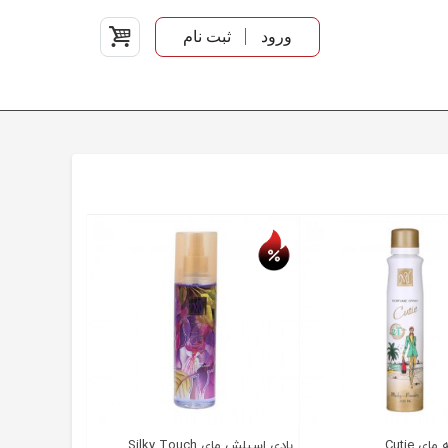
ورود
ثبت نام
تخفیف روز
ی Cutie
بادی اسپلش مای Silky Touch