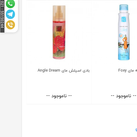
5
1
5
0
2
4
4
-
0
2
5
1
ای Foxy
بادی اسپلش مای Angle Dream
-- ناموجود --
-- ناموجود --