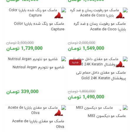
تخفیف روز
تخفیف روز
ماسک مو رطوبت رسان و ضد گره
ماسک مو رنگ شده باباریا Color
باباریا Aceite de Coco
Capture
2,000,000 تومـان
2,500,000 تومـان
1,549,000 تومـان
1,739,000 تومـان
تخفیف روز
جدید
شامپو مو نئودرم Nutrisul Argan
ماسک مو مغذی داخل حمام نلی
پروفشنال Gold 24K Keratin
339,000 تومـان
1,800,000 تومـان
1,490,000 تومـان
تخفیف روز
تخفیف روز
ماسک مو دیکسون M83
ماسک مو مغذی باباریا Aceite de
Oliva