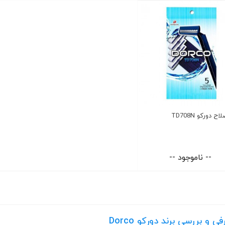
ح دورکو TD708N
-- ناموجود --
ی و بررسی برند دورکو Dorco