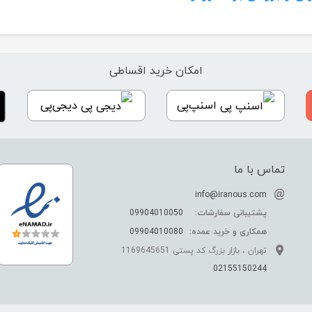
امکان خرید اقساطی
اسنپ‌پی
دیجی‌پی
تماس با ما
info@iranous.com
پشتیبانی سفارشات:
09904010050
همکاری و خرید عمده:
09904010080
تهران ، بازار بزرگ کد پستی 1169645651
02155150244