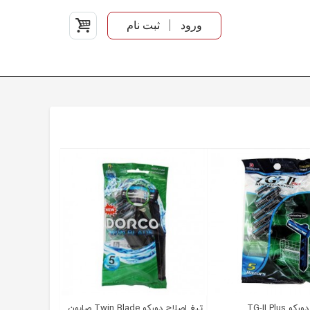
ورود
ثبت نام
TG-II Plus
تیغ اصلاح دورکو Twin Blade صابون