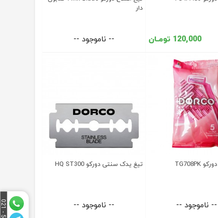
دار
120,000 تومـان
-- ناموجود --
 TG708PK
تیغ یدک سنتی دورکو HQ ST300
5
1
5
0
2
4
4
-
0
2
-- ناموجود --
-- ناموجود --