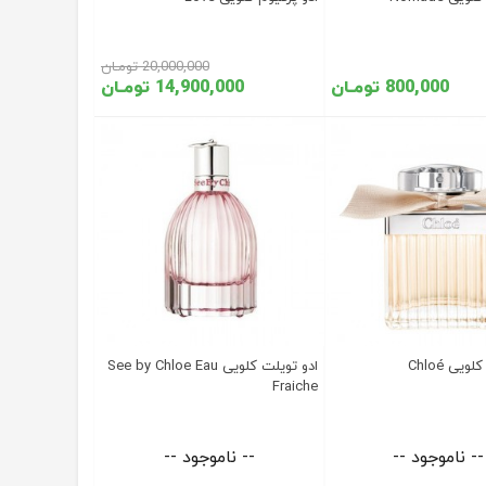
20,000,000 تومـان
800,000 تومـان
14,900,000 تومـان
ویی Chloé
ادو تویلت کلویی See by Chloe Eau
Fraiche
-- ناموجود --
-- ناموجود --