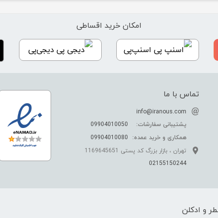
امکان خرید اقساطی
اسنپ‌پی
دیجی‌پی
تماس با ما
info@iranous.com
پشتیبانی سفارشات:
09904010050
همکاری و خرید عمده:
09904010080
تهران ، بازار بزرگ کد پستی 1169645651
02155150244
ر و ادکلن