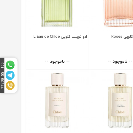
یی Roses
ادو تویلت کلویی L Eau de Chloe
-- ناموجود --
-- ناموجود --
5
1
5
0
2
4
4
-
0
2
5
1