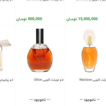
15,000,000 تومـان
800,000 تومـان
 کلویی Narcisse
ادو تویلت کلویی Chloe
ادو پرفیوم کل
-- ناموجود --
-- ناموجود --