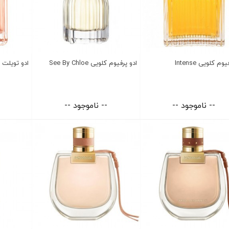
وم کلویی Intense
ادو پرفیوم کلویی See By Chloe
ادو تویلت کلو
-- ناموجود --
-- ناموجود --