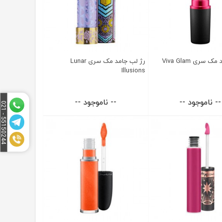
 سری Viva Glam
رژ لب جامد مک سری Lunar
Illusions
-- ناموجود --
-- ناموجود --
5
1
5
0
2
4
4
-
0
2
5
1