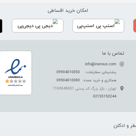
امکان خرید اقساطی
اسنپ‌پی
دیجی‌پی
تماس با ما
info@iranous.com
پشتیبانی سفارشات:
09904010050
همکاری و خرید عمده:
09904010080
تهران ، بازار بزرگ کد پستی 1169645651
02155150244
ر و ادکلن