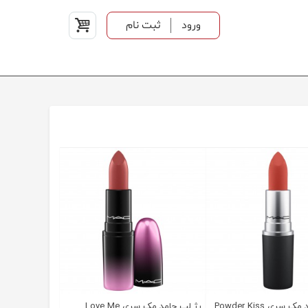
ورود
ثبت نام
سری Powder Kiss
رژ لب جامد مک سری Love Me