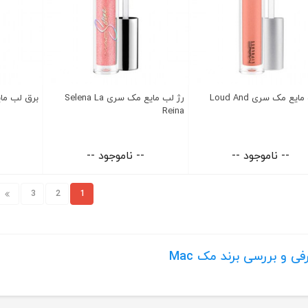
رژ لب مایع مک سری Loud And
رژ لب مایع مک سری Selena La
برق لب مایع مک
Reina
-- ناموجود --
-- ناموجود --
3
2
1
ی و بررسی برند مک Mac