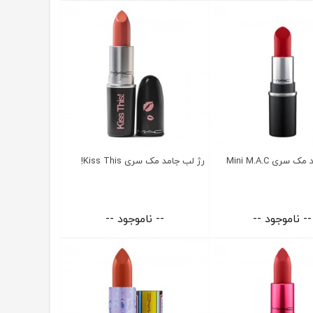
سری Mini M.A.C
رژ لب جامد مک سری Kiss This!
-- ناموجود --
-- ناموجود --