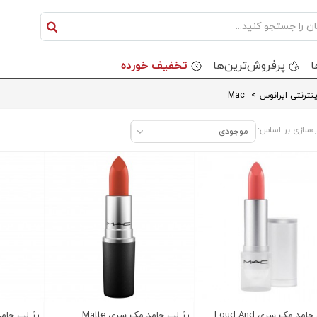
ا
پرفروش‌ترین‌ها
تخفیف خورده
نترنتی ایرانوس
>
Mac
‌سازی بر اساس:
موجودی
رژ لب جامد مک سری Loud And
رژ لب جامد مک سری Matte
رژ لب جامد مک 