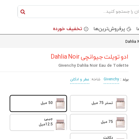
ا
پرفروش‌ترین‌ها
تخفیف خورده
ادو تویلت جیوانچی Dahlia Noir
Givenchy Dahlia Noir Eau de Toilette
برند :
Givenchy
شاخه:
عطر و ادکلن
تستر 75 میل
50 میل
جیبی
75 میل
12.5میل
دکانت