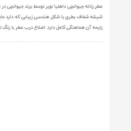
عطر زنانه جیوانچی داهلیا نویر توسط برند جیوانچی در سال 2012 به بازار عرضه گردید. طراح این ادو تویلت زنانه ois Demachy
شیشه شفاف بطری با شکل هندسی زیبایی که دارد مایع 
رایحه آن هماهنگی کامل دارد. اضلاع درب عطر با رنگ 