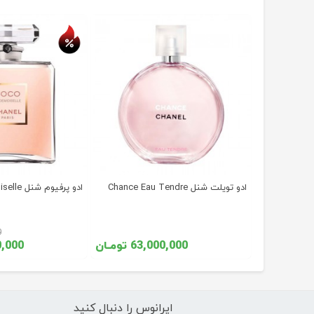
ادو تویلت شنل Chance Eau Tendre
ادو پرفیوم شنل Coco Mademoiselle
54, تومـان
0
ومـان
63,000,000 تومـان
,900,000
ایرانوس را دنبال کنید