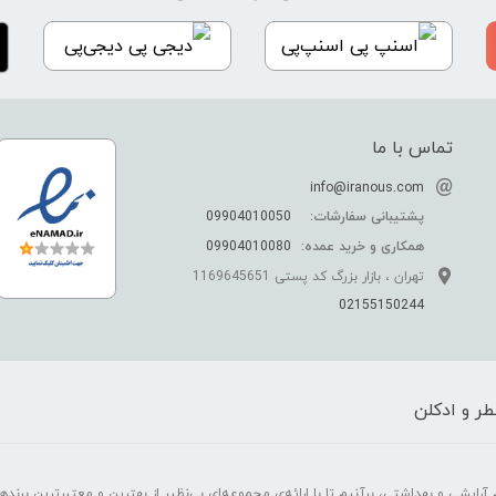
اسنپ‌پی
دیجی‌پی
تماس با ما
info@iranous.com
پشتیبانی سفارشات:
09904010050
همکاری و خرید عمده:
09904010080
تهران ، بازار بزرگ کد پستی 1169645651
02155150244
ر و ادکلن
رایشی و بهداشتی، برآنیم تا با ارائه‌ی مجموعه‌ای بی‌نظیر از بهترین و معتبرترین برندهای