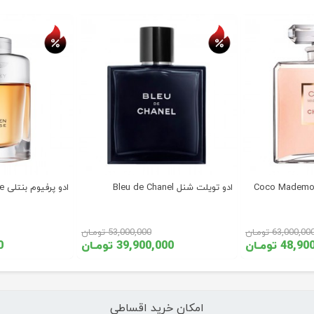
ادو تویلت شنل Bleu de Chanel
ادو پرفیوم بنتلی For Men Intense
63,000,00 تومـان
53,000,000 تومـان
48 تومـان
39,900,000 تومـان
00
امکان خرید اقساطی