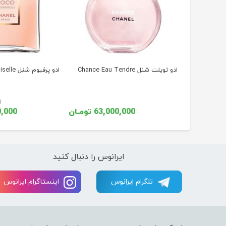
ادو تویلت شنل Chance Eau Tendre
ادو پرفیوم شنل Coco Mademoiselle
54, تومـان
0
ومـان
63,000,000 تومـان
,900,000
ایرانوس را دنبال کنید
تلگرام ایرانوس
اینستاگرام ایرانوس