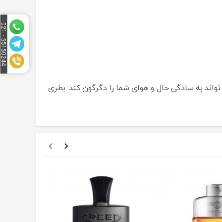
5
1
5
0
2
4
4
-
0
2
5
1
د که می تواند به سادگی حال و هوای شما را دگرگون کند. بطری