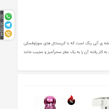
5
1
5
0
2
4
4
-
0
2
5
1
 بطری آن به رنگ شیشه ی آبی رنگ است که با کریستال های سوراوفسکی
ه کار رفته آن را به یک عطر سحرآمیز و عجیب مانند
حراج