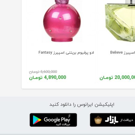
ز Believe
ادو پرفیوم بریتنی اسپيرز Fantasy
5,600,000 تومـان
20,000, تومـان
4,890,000 تومـان
اپلیکیشن ایرانوس را دانلود کنید