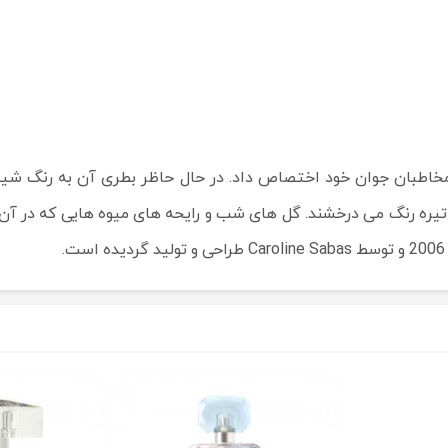
ر چهارم خود یعنی Midnight Fantasy را به مخاطبان جوان خود اختصاص داد. در حال حاظر
یره رنگ می درخشند. گل های شب و رایحه های میوه هایی که در آن ب