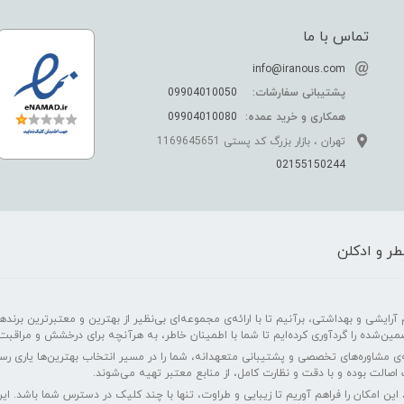
تماس با ما
info@iranous.com
پشتیبانی سفارشات:
09904010050
همکاری و خرید عمده:
09904010080
تهران ، بازار بزرگ کد پستی 1169645651
02155150244
ر و ادکلن
رایشی و بهداشتی، برآنیم تا با ارائه‌ی مجموعه‌ای بی‌نظیر از بهترین و معتبرترین برندهای
مین‌شده را گردآوری کرده‌ایم تا شما با اطمینان خاطر، به هرآنچه برای درخشش و مراقبت
‌ی مشاوره‌های تخصصی و پشتیبانی متعهدانه، شما را در مسیر انتخاب بهترین‌ها یاری ر
اصالت بوده و با دقت و نظارت کامل، از منابع معتبر تهیه می‌شوند.
 این امکان را فراهم آوریم تا زیبایی و طراوت، تنها با چند کلیک در دسترس شما باشد. 