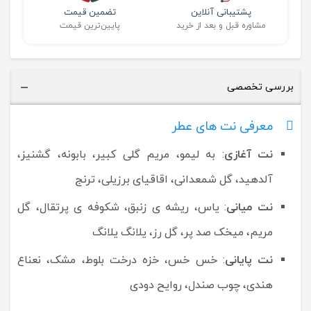
پشتیبانی آنلاین
تضمین قیمت
مشاوره قبل و بعد از خرید
پایین‌ترین قیمت
بررسی تخصصی
معرفی نت های عطر
نت آغازی
: به لیمو، مریم گلی کبیر، بابونه، گشنیز،
آلدهید، گل شمعدانی، اقاقیای برزیلی، ترنج
نت میانی
: یاس، ریشه ی زنبق، شکوفه ی پرتقال، گل
مریم، میخک صد پر، گل رز، یلانگ یلانگ
نت پایانی
: خس خس، خزه درخت بلوط، مشک، نعناع
هندی، چوب صندل، روایح دودی