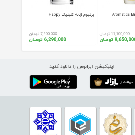
پرفیوم زنانه کلینیک Happy
11,100,000 تومـان
7,200,000 تومـان
9,650,0 تومـان
6,290,000 تومـان
اپلیکیشن ایرانوس را دانلود کنید