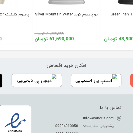
ادو پرفیوم کرید Silver Mountain Water
پرفیوم کلینیک Aromatics Elixir
71,000,000 تومـان
43 تومـان
61,590,000 تومـان
00
امکان خرید اقساطی
اسنپ‌پی
دیجی‌پی
تماس با ما
info@iranous.com
پشتیبانی سفارشات:
09904010050