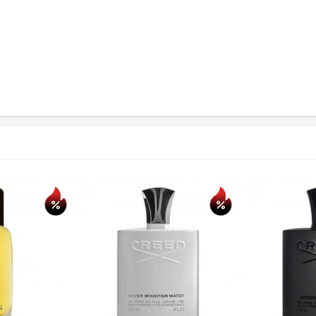
حراج
حراج