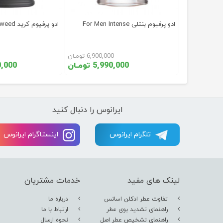
ادو پرفیوم بنتلی For Men Intense
ادو پرفیوم کرید Green Irish Tweed
53, تومـان
6,900,000 تومـان
ومـان
5,990,000 تومـان
,900,000
ایرانوس را دنبال کنید
تلگرام ایرانوس
اینستاگرام ایرانوس
لینک های مفید
خدمات مشتریان
تفاوت عطر ادکلن اسانس
درباره ما
راهنمای تشدید بوی عطر
ارتباط با ما
راهنمای تشخیص عطر اصل
نحوه ارسال