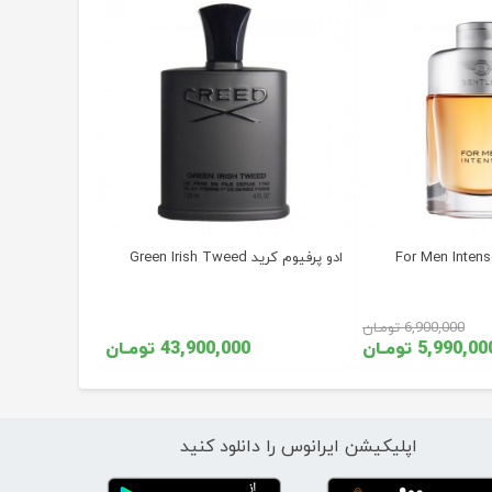
ادو پرفیوم کرید Green Irish Tweed
6,900,000 تومـان
5,990,0 تومـان
43,900,000 تومـان
اپلیکیشن ایرانوس را دانلود کنید