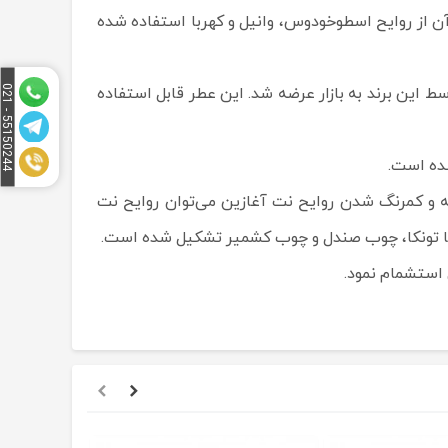
 سبز، چوبی و ادویه‌ای بوده و درون آن از روایح اسطوخودوس، وانیل و کهربا استفاده شده
ادیکتیو اورینتال بای آلبرتو موریلاس محصولی از برند مشهور مرسدس بنز بوده که برای اولین بار در سال 2015 توسط این برند به بازار عرضه شد. این عطر قابل استفاده
5
1
5
0
2
4
4
-
0
2
5
1
قه و کمرنگ شدن روایح نت آغازین می‌توان روایح نت
وبیا تونکا، چوب صندل و چوب کشمیر تشکیل شده است.
استشمام نمود.