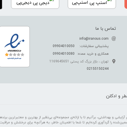
اسنپ‌پی
دیجی‌پی
تماس با ما
info@iranous.com
پشتیبانی سفارشات:
09904010050
همکاری و خرید عمده:
09904010080
تهران ، بازار بزرگ کد پستی 1169645651
02155150244
ر و ادکلن
رایشی و بهداشتی، برآنیم تا با ارائه‌ی مجموعه‌ای بی‌نظیر از بهترین و معتبرترین برندهای
مین‌شده را گردآوری کرده‌ایم تا شما با اطمینان خاطر، به هرآنچه برای درخشش و مراقبت