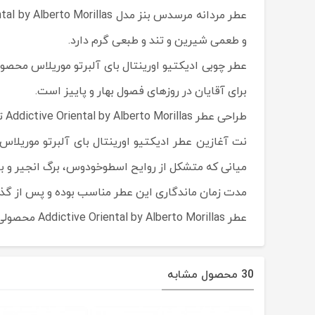
و طعمی شیرین و تند و طبعی گرم دارد.
برای آقایان در روزهای فصول بهار و پاییز است.
طراحی عطر Addictive Oriental by Alberto Morillas توسط طراح نامداری به نام آلبرتو موریلاس(Alberto Morillas) انجام شده است.
نت آغازین عطر ادیکتیو اورینتال بای آلبرتو موریلا
میانی که متشکل از روایح اسطوخودوس، برگ انجیر و ب
مدت زمان ماندگاری این عطر مناسب بوده و پس از گذش
عطر Addictive Oriental by Alberto Morillas محصولی از برند نامدار مرسدس بنز و ساخت کشور آلمان است.
30 محصول مشابه
حراج