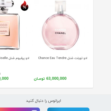
ادو تویلت شنل Chance Eau Tendre
ادو پرفیوم شنل Coco Mademoiselle
54, تومـان
0
ومـان
63,000,000 تومـان
,900,000
ایرانوس را دنبال کنید