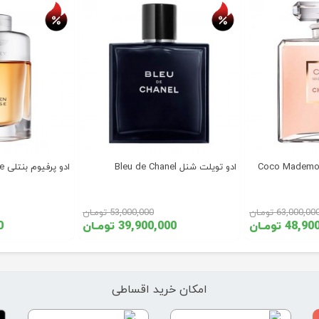
ادو تویلت شنل Bleu de Chanel
ادو پرفیوم بنتلی For Men Intense
63,000,00 تومـان
53,000,000 تومـان
48 تومـان
39,900,000 تومـان
00
امکان خرید اقساطی