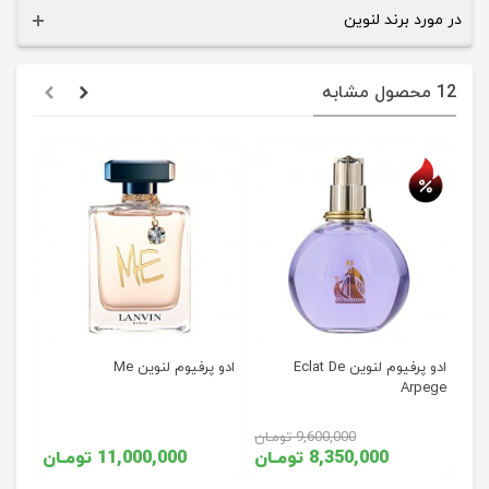
در مورد برند لنوین
12 محصول مشابه
حراج
Eclat d
ادو پرفیوم لنوین Eclat De
ادو پرفیوم لنوین Me
Arpege
9,600,000 تومـان
8,350,000 تومـان
11,000,000 تومـان