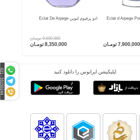
 تویلت لنوین Eclat d Arpege Pour
ادو پرفیوم لنوین Eclat De Arpege
9,600,000 تومـان
7,900,000 تومـان
8,350,000 تومـان
5
1
5
0
2
4
4
-
0
2
اپلیکیشن ایرانوس را دانلود کنید
5
1