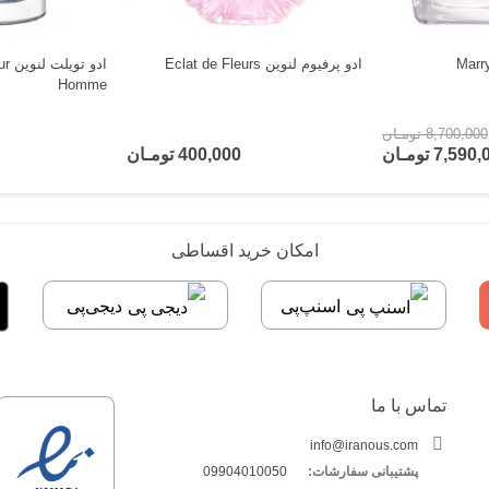
ادو پرفیوم لنوین Eclat de Fleurs
ادو
Homme
8,700,000 تومـان
7,59 تومـان
400,000 تومـان
امکان خرید اقساطی
اسنپ‌پی
دیجی‌پی
تماس با ما
info@iranous.com
پشتیبانی سفارشات:
09904010050