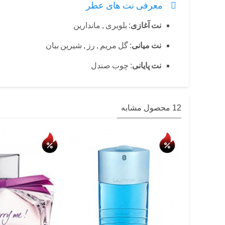
معرفی نت های عطر
نت آغازی
: بلوبری , ماندارین
نت میانی
: گل مریم , رز , شیرین بیان
نت پایانی
: چوب صندل
12 محصول مشابه
حراج
حراج