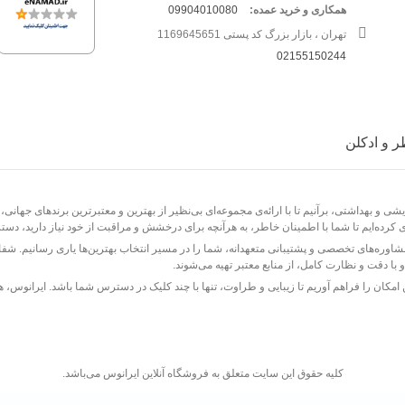
همکاری و خرید عمده:
09904010080
تهران ، بازار بزرگ کد پستی 1169645651
02155150244
 و ادکلن
ی و بهداشتی، برآنیم تا با ارائه‌ی مجموعه‌ای بی‌نظیر از بهترین و معتبرترین برندهای جهانی، 
 کرده‌ایم تا شما با اطمینان خاطر، به هرآنچه برای درخشش و مراقبت از خود نیاز دارید، دست
مشاوره‌های تخصصی و پشتیبانی متعهدانه، شما را در مسیر انتخاب بهترین‌ها یاری رسانیم.
با دقت و نظارت کامل، از منابع معتبر تهیه می‌شوند.
ن امکان را فراهم آوریم تا زیبایی و طراوت، تنها با چند کلیک در دسترس شما باشد. ایرانو
کليه حقوق اين سايت متعلق به فروشگاه آنلاین ایرانوس می‌باشد.