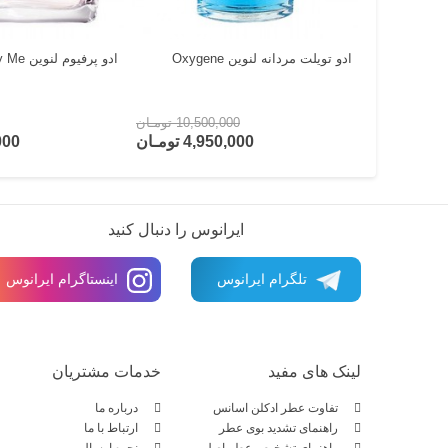
ادو تویلت مردانه لنوین Oxygene
ادو پرفیوم لنوین Marry Me
6,6 تومـان
10,500,000 تومـان
تومـان
4,950,000 تومـان
0,000
ایرانوس را دنبال کنید
تلگرام ایرانوس
اینستاگرام ایرانوس
لینک های مفید
خدمات مشتریان
تفاوت عطر ادکلن اسانس
درباره ما
راهنمای تشدید بوی عطر
ارتباط با ما
راهنمای تشخیص عطر اصل
نحوه ارسال