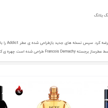
نگ یلانگ
حراج