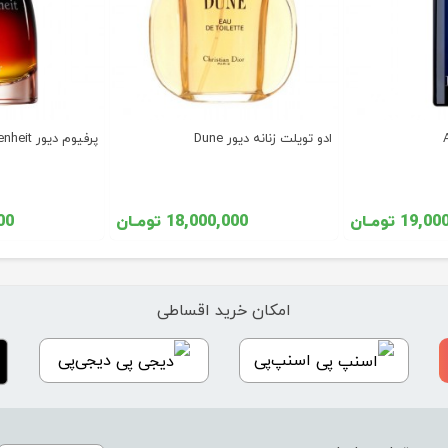
ادو تویلت زنانه دیور Dune
پرفیوم دیور Fahrenheit
19 تومـان
18,000,000 تومـان
000
امکان خرید اقساطی
اسنپ‌پی
دیجی‌پی