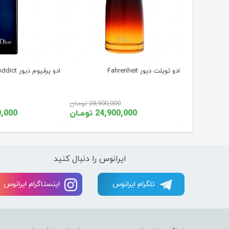
ادو تویلت دیور Fahrenheit
ادو پرفیوم دیور Addict
35, تومـان
28,500,000 تومـان
ومـان
24,900,000 تومـان
,000,000
ایرانوس را دنبال کنید
تلگرام ایرانوس
اینستاگرام ایرانوس