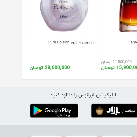
ادو پرفیوم دیور Pure Poison
21,500,000 تومـان
15,900, تومـان
28,000,000 تومـان
اپلیکیشن ایرانوس را دانلود کنید