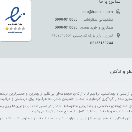
تماس با ما
info@iranous.com
پشتیبانی سفارشات:
09904010050
همکاری و خرید عمده:
09904010080
تهران ، بازار بزرگ کد پستی 1169645651
02155150244
ر و ادکلن
رایشی و بهداشتی، برآنیم تا با ارائه‌ی مجموعه‌ای بی‌نظیر از بهترین و معتبرترین برندهای
مین‌شده را گردآوری کرده‌ایم تا شما با اطمینان خاطر، به هرآنچه برای درخشش و مراقبت
‌ی مشاوره‌های تخصصی و پشتیبانی متعهدانه، شما را در مسیر انتخاب بهترین‌ها یاری ر
اصالت بوده و با دقت و نظارت کامل، از منابع معتبر تهیه می‌شوند.
 این امکان را فراهم آوریم تا زیبایی و طراوت، تنها با چند کلیک در دسترس شما باشد. 