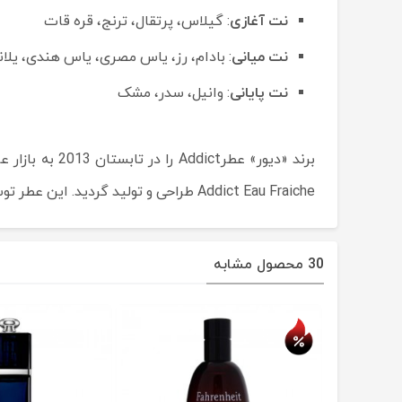
نت آغازی
: گیلاس، پرتقال، ترنج، قره قات
نت میانی
: بادام، رز، یاس مصری، یاس هندی، یلا
نت پایانی
: وانیل، سدر، مشک
Addict Eau Fraiche طراحی و تولید گردید. این عطر توسط عطرساز برجسته Francois Demachy طراحی شده است. چهره ی کمپین تبلیغاتی این عطر Daphne Groeneveld است.
30 محصول مشابه
حراج