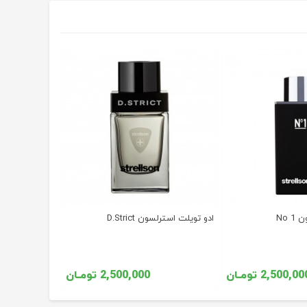
No 
ادو تویلت استرلسون D.Strict
2,500,0 تومـان
2,500,000 تومـان