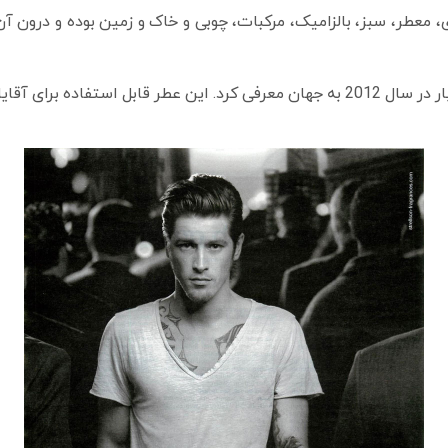
دل Loaded از خانواده ادویه‌ای، معطر، سبز، بالزامیک، مرکبات، چوبی و خاک و زمین ب
فصول بهار و پاییز است.