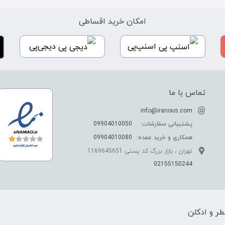
امکان خرید اقساطی
اسنپ‌پی
دیجی‌پی
تماس با ما
info@iranous.com
پشتیبانی سفارشات:
09904010050
همکاری و خرید عمده:
09904010080
تهران ، بازار بزرگ کد پستی 1169645651
02155150244
ر و ادکلن