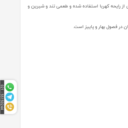
وده و درون آن از رایحه کهربا استفاده شده و طعمی تند و شیرین و
5
1
5
0
2
4
4
-
0
2
5
1