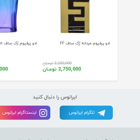
ادو پرفیوم مردانه ژک ساف FF
ادو پرفیوم ژک ساف Victor
3,20 تومـان
3,200,000 تومـان
تومـان
2,750,000 تومـان
50,000
ایرانوس را دنبال کنید
تلگرام ایرانوس
اینستاگرام ایرانوس