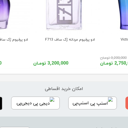
ادو پرفیوم مردانه ژک ساف F713
ادو پرفیوم ژک ساف ht Wish
3,200,000 تومـان
2,7 تومـان
3,200,000 تومـان
00
امکان خرید اقساطی
اسنپ‌پی
دیجی‌پی