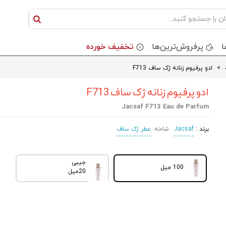
ا
پرفروش‌ترین‌ها
تخفیف خورده
>
ادو پرفیوم زنانه ژک ساف F713
ادو پرفیوم زنانه ژک ساف F713
Jacsaf F713 Eau de Parfum
برند :
Jacsaf
شاخه:
عطر ژک ساف
جیبی
100 میل
20میل