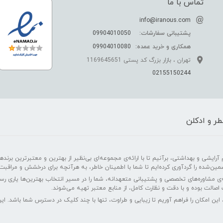
تماس با ما
info@iranous.com
پشتیبانی سفارشات:
09904010050
همکاری و خرید عمده:
09904010080
تهران ، بازار بزرگ کد پستی 1169645651
02155150244
ر و ادکلن
رایشی و بهداشتی، برآنیم تا با ارائه‌ی مجموعه‌ای بی‌نظیر از بهترین و معتبرترین برندهای
مین‌شده را گردآوری کرده‌ایم تا شما با اطمینان خاطر، به هرآنچه برای درخشش و مراقبت
‌ی مشاوره‌های تخصصی و پشتیبانی متعهدانه، شما را در مسیر انتخاب بهترین‌ها یاری ر
اصالت بوده و با دقت و نظارت کامل، از منابع معتبر تهیه می‌شوند.
 این امکان را فراهم آوریم تا زیبایی و طراوت، تنها با چند کلیک در دسترس شما باشد. 