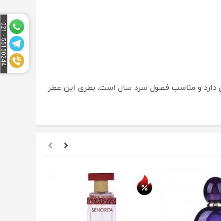
5
1
5
0
2
4
4
-
0
2
5
1
است. این عطر رایحه ی گرم و شیرینی دارد و مناسب فصول سرد سال است. بطری این عطر
حراج