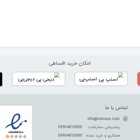
امکان خرید اقساطی
اسنپ‌پی
دیجی‌پی
تماس با ما
info@iranous.com
پشتیبانی سفارشات:
09904010050
همکاری و خرید عمده:
09904010080