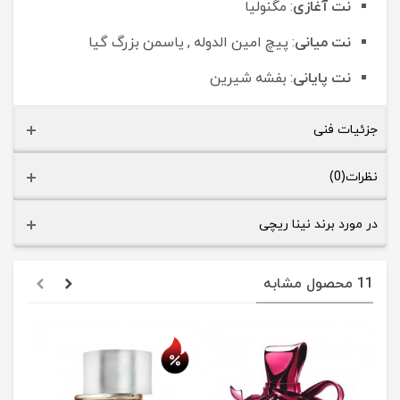
نت آغازی
: مگنولیا
نت میانی
: پیچ امین الدوله , یاسمن بزرگ گیا
نت پایانی
: بفشه شیرین
جزئیات فنی
نظرات(0)
در مورد برند نینا ریچی
11 محصول مشابه
حراج