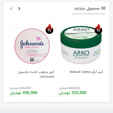
30 محصول مشابه
حراج
حراج
کرم آرکو Natural Crema
کرم مرطوب کننده جانسون
Johnsons
450,000 تومـان
600,000 تومـان
325,000 تومـان
490,000 تومـان