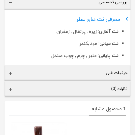
بررسی تخصصی
معرفی نت های عطر
نت آغازی
: زیره , پرتقال , زعفران
نت میانی
: عود ,کندر
نت پایانی
: عنبر , چرم , چوب صندل
جزئیات فنی
نظرات(0)
1 محصول مشابه