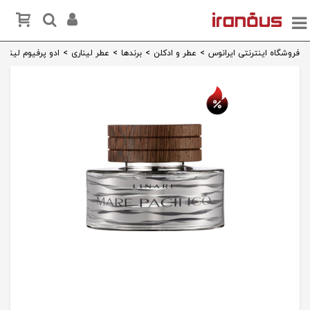
فروشگاه اینترنتی ایرانوس
>
عطر و ادکلن
>
برندها
>
عطر لیناری
>
ادو پرفیوم لیناری re Pacifico