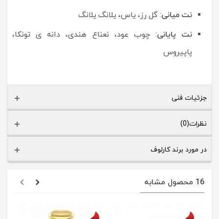
نت میانی
: گل رز، یاس، یلانگ یلانگ
نت پایانی
: چوب عود، نعناع هندی، دانه ی تونکا،
پاپیروس
جزئیات فنی
نظرات(0)
در مورد برند کارلوف
16 محصول مشابه
حراج
حراج