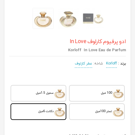
ادو پرفیوم کارلوف In Love
Korloff In Love Eau de Parfum
برند :
Korloff
شاخه:
عطر کارلوف
100 میل
سمپل 1.5میل
تستر 100میل
دکانت 6میل