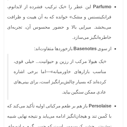
Parfumo
این عطر را «یک ترکیب فشرده از لابدانوم،
فرانکینسنس و مشک» خوانده که به آن هیبت و ظرافت
می‌بخشد. میرایی بالا و حضور محسوس آن، تجربه‌ای
خاطره‌انگیز می‌سازد.
از سوی
Basenotes
بازخوردها متفاوت‌اند:
«یک هیولا مرکب از رزین و حیوانیت... خیلی قوی،
مناسب بازارهای خاورمیانه»—اما برخی اشاره
کرده‌اند که بسیار چالش‌برانگیز است، برای بینی‌های
عادی ممکن سنگین بیاید.
Persolaise
باز هم بر طعم مرکباتی اولیه تأکید می‌کند که
با کَمین تند و هیجان‌انگیز ادامه می‌یابد و نتیجه نهایی شبیه
نوشیدنی جشن کریسمس است که حسی گرم و ادویه‌ای